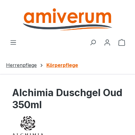
Zum Hauptinhalt springen
Ware
Herrenpflege
Körperpflege
Alchimia Duschgel Oud
350ml