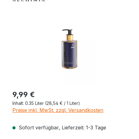
Bildergalerie überspringen
Regulärer Preis:
9,99 €
Inhalt:
0.35 Liter
(28,54 € / 1 Liter)
Preise inkl. MwSt. zzgl. Versandkosten
Sofort verfügbar, Lieferzeit: 1-3 Tage