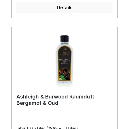
Details
Ashleigh & Burwood Raumduft
Bergamot & Oud
Inhalt:
0.5 Liter
(29,98 € / 1 Liter)