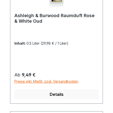
Ashleigh & Burwood Raumduft Rose
& White Oud
Inhalt:
0.5 Liter
(29,98 € / 1 Liter)
Regulärer Preis:
Ab
9,49 €
Preise inkl. MwSt. zzgl. Versandkosten
Details