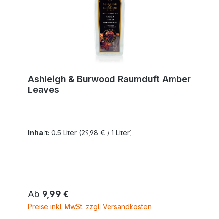
Ashleigh & Burwood Raumduft Amber
Leaves
Inhalt:
0.5 Liter
(29,98 € / 1 Liter)
Regulärer Preis:
Ab
9,99 €
Preise inkl. MwSt. zzgl. Versandkosten