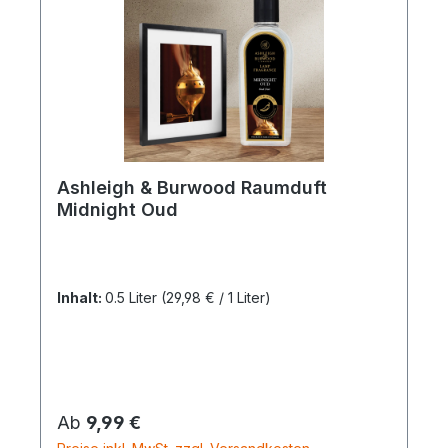
Ashleigh & Burwood Raumduft
Midnight Oud
Inhalt:
0.5 Liter
(29,98 € / 1 Liter)
Regulärer Preis:
Ab
9,99 €