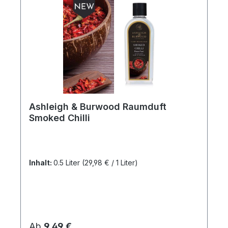
Ashleigh & Burwood Raumduft
Smoked Chilli
Inhalt:
0.5 Liter
(29,98 € / 1 Liter)
Regulärer Preis:
Ab
9,49 €