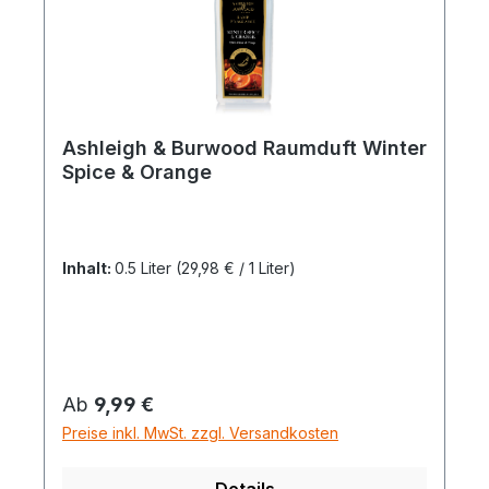
Ashleigh & Burwood Raumduft Winter
Spice & Orange
Inhalt:
0.5 Liter
(29,98 € / 1 Liter)
Regulärer Preis:
Ab
9,99 €
Preise inkl. MwSt. zzgl. Versandkosten
Details