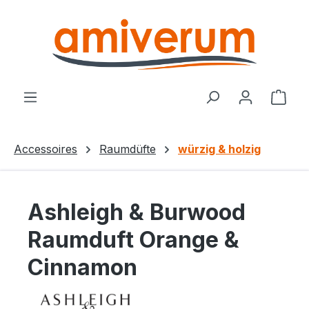
Zum Hauptinhalt springen
Ware
Accessoires
Raumdüfte
würzig & holzig
Ashleigh & Burwood
Raumduft Orange &
Cinnamon