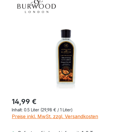
Bildergalerie überspringen
Regulärer Preis:
14,99 €
Inhalt:
0.5 Liter
(29,98 € / 1 Liter)
Preise inkl. MwSt. zzgl. Versandkosten