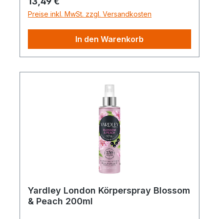
Regulärer Preis:
13,49 €
Preise inkl. MwSt. zzgl. Versandkosten
In den Warenkorb
Yardley London Körperspray Blossom
& Peach 200ml