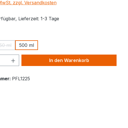
 MwSt. zzgl. Versandkosten
fügbar, Lieferzeit: 1-3 Tage
ählen
50 ml
500 ml
(Diese Option ist zurzeit nicht verfügbar.)
Anzahl: Gib den gewünschten Wert ein 
In den Warenkorb
mmer:
PFL1225