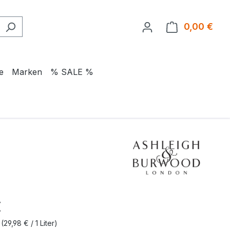
0,00 €
Ware
e
Marken
% SALE %
eis:
€
r
(29,98 € / 1 Liter)