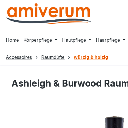
m Hauptinhalt springen
Zur Suche springen
Zur Hauptnavigation springen
Home
Körperpflege
Hautpflege
Haarpflege
Accessoires
Raumdüfte
würzig & holzig
Ashleigh & Burwood Raum
Bildergalerie überspringen