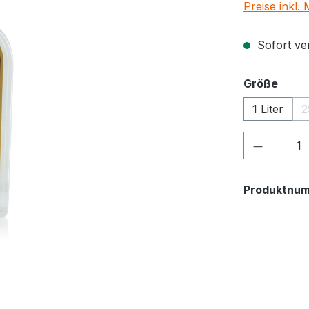
Preise inkl.
Sofort ver
ausw
Größe
1 Liter
2
Produkt 
Produktnu