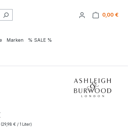
0,00 €
Ware
e
Marken
% SALE %
eis:
€
r
(29,98 € / 1 Liter)