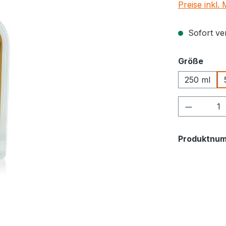
Preise inkl.
Sofort ver
ausw
Größe
250 ml
Produkt 
Produktnu