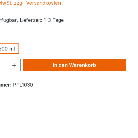
 MwSt. zzgl. Versandkosten
fügbar, Lieferzeit: 1-3 Tage
ählen
500 ml
Anzahl: Gib den gewünschten Wert ein 
In den Warenkorb
mmer:
PFL1030