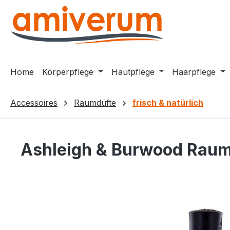
m Hauptinhalt springen
Zur Suche springen
Zur Hauptnavigation springen
Home
Körperpflege
Hautpflege
Haarpflege
Accessoires
Raumdüfte
frisch & natürlich
Ashleigh & Burwood Raumd
Bildergalerie überspringen