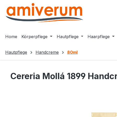
m Hauptinhalt springen
Zur Suche springen
Zur Hauptnavigation springen
Home
Körperpflege
Hautpflege
Haarpflege
Hautpflege
Handcreme
80ml
Cereria Mollá 1899 Handcr
Bildergalerie überspringen