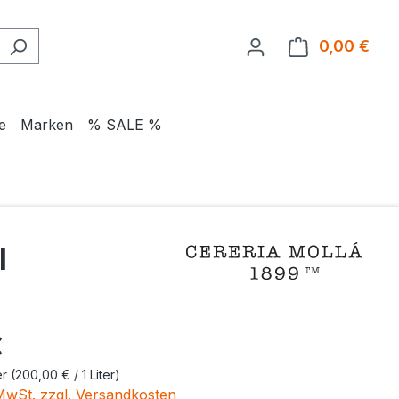
0,00 €
Ware
e
Marken
% SALE %
l
eis:
€
er
(200,00 € / 1 Liter)
 MwSt. zzgl. Versandkosten