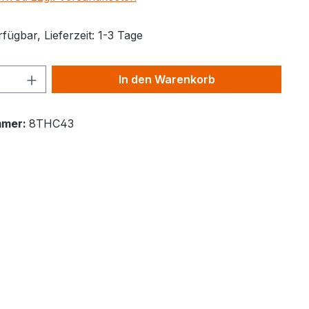
fügbar, Lieferzeit: 1-3 Tage
Anzahl: Gib den gewünschten Wert ein 
In den Warenkorb
mmer:
8THC43