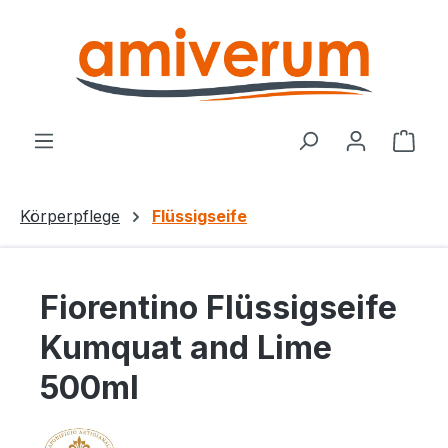
Zum Hauptinhalt springen
Ware
Körperpflege
Flüssigseife
Fiorentino Flüssigseife
Kumquat and Lime
500ml