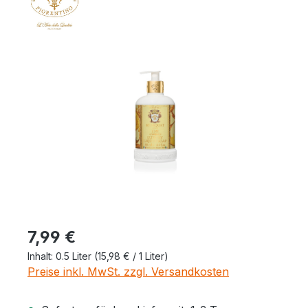
Bildergalerie überspringen
Regulärer Preis:
7,99 €
Inhalt:
0.5 Liter
(15,98 € / 1 Liter)
Preise inkl. MwSt. zzgl. Versandkosten