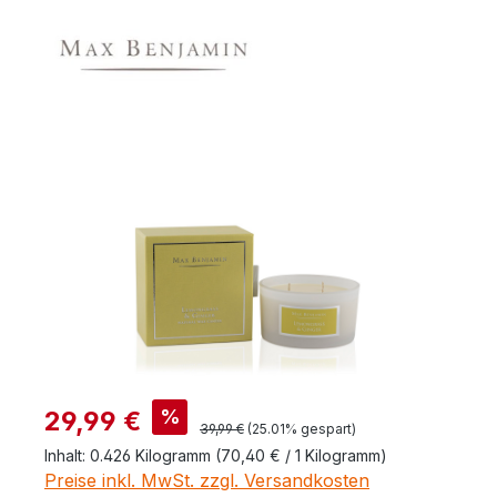
Bildergalerie überspringen
Verkaufspreis:
%
29,99 €
Regulärer Preis:
39,99 €
(25.01% gespart)
Inhalt:
0.426 Kilogramm
(70,40 € / 1 Kilogramm)
Preise inkl. MwSt. zzgl. Versandkosten