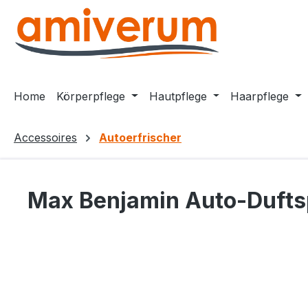
m Hauptinhalt springen
Zur Suche springen
Zur Hauptnavigation springen
Home
Körperpflege
Hautpflege
Haarpflege
Accessoires
Autoerfrischer
Max Benjamin Auto-Dufts
Bildergalerie überspringen