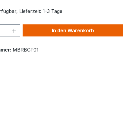
fügbar, Lieferzeit: 1-3 Tage
Anzahl: Gib den gewünschten Wert ein 
In den Warenkorb
mmer:
MBRBCF01