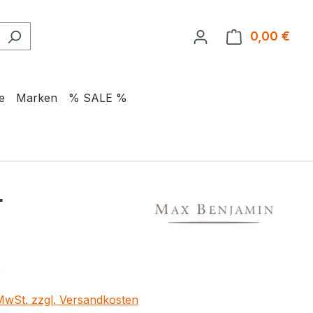
0,00 €
Ware
e
Marken
% SALE %
r
eis:
€
 MwSt. zzgl. Versandkosten