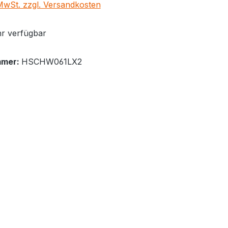
 MwSt. zzgl. Versandkosten
r verfügbar
mmer:
HSCHW061LX2