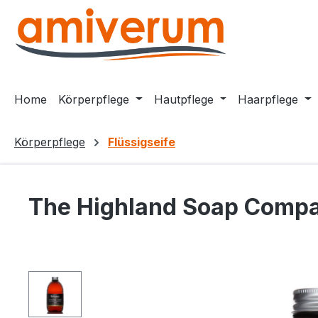
m Hauptinhalt springen
Zur Suche springen
Zur Hauptnavigation springen
Home
Körperpflege
Hautpflege
Haarpflege
Körperpflege
Flüssigseife
The Highland Soap Compan
Bildergalerie überspringen