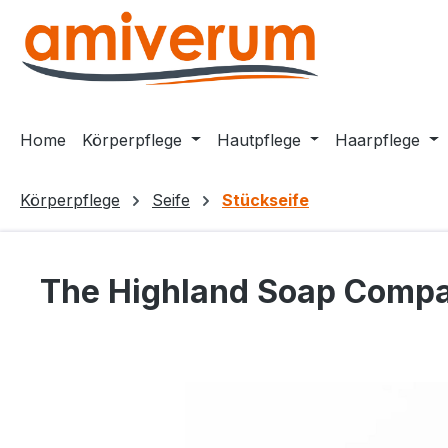
m Hauptinhalt springen
Zur Suche springen
Zur Hauptnavigation springen
Home
Körperpflege
Hautpflege
Haarpflege
Körperpflege
Seife
Stückseife
The Highland Soap Compan
Bildergalerie überspringen