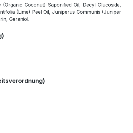
 (Organic Coconut) Saponified Oil, Decyl Glucoside,
antifolia (Lime) Peel Oil, Juniperus Communis (Juniper
in, Geraniol.
g)
eitsverordnung)