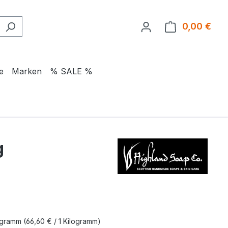
0,00 €
Ware
e
Marken
% SALE %
g
eis:
logramm
(66,60 € / 1 Kilogramm)