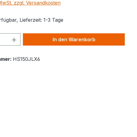
 MwSt. zzgl. Versandkosten
fügbar, Lieferzeit: 1-3 Tage
Anzahl: Gib den gewünschten Wert ein 
In den Warenkorb
mmer:
HS150JLX6