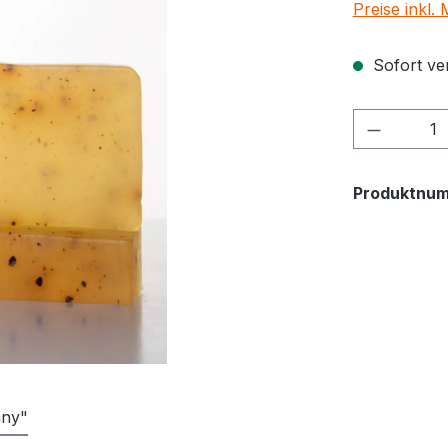
Preise inkl.
Sofort ver
Produkt 
Produktnu
any"