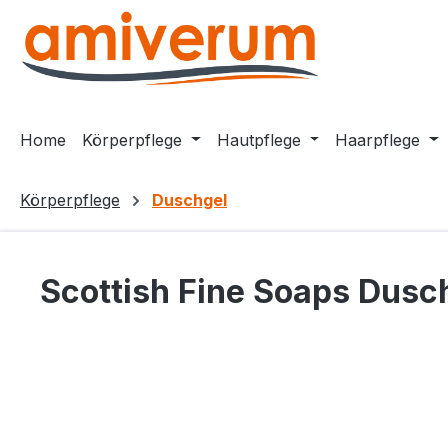
m Hauptinhalt springen
Zur Suche springen
Zur Hauptnavigation springen
Home
Körperpflege
Hautpflege
Haarpflege
Körperpflege
Duschgel
Scottish Fine Soaps Dusc
Bildergalerie überspringen