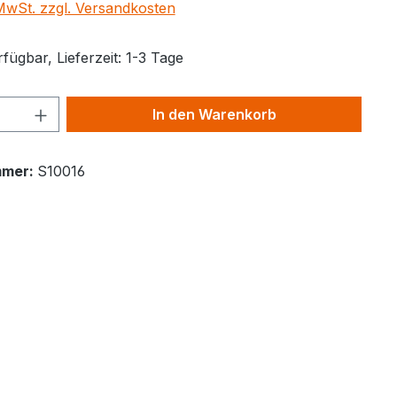
 MwSt. zzgl. Versandkosten
fügbar, Lieferzeit: 1-3 Tage
Anzahl: Gib den gewünschten Wert ein 
In den Warenkorb
mmer:
S10016