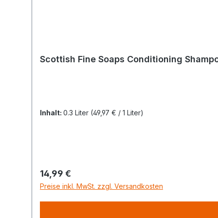
Scottish Fine Soaps Conditioning Sham
Inhalt:
0.3 Liter
(49,97 € / 1 Liter)
Regulärer Preis:
14,99 €
Preise inkl. MwSt. zzgl. Versandkosten