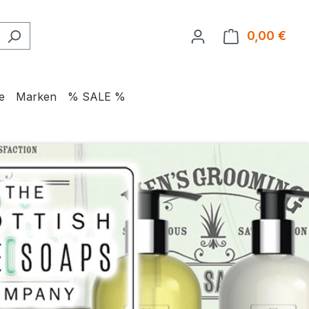
0,00 €
Ware
e
Marken
% SALE %