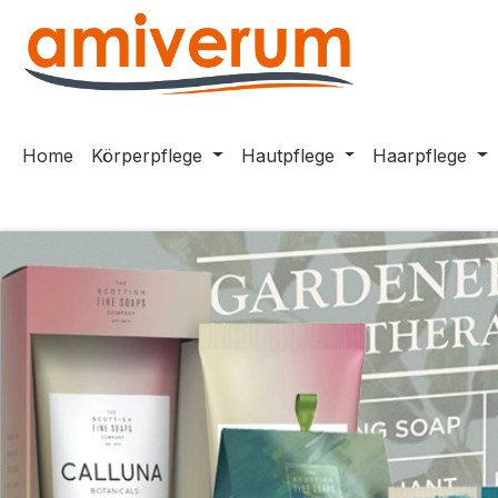
m Hauptinhalt springen
Zur Suche springen
Zur Hauptnavigation springen
Home
Körperpflege
Hautpflege
Haarpflege