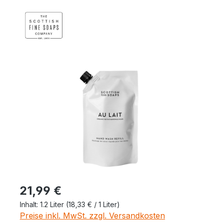
Bildergalerie überspringen
Regulärer Preis:
21,99 €
Inhalt:
1.2 Liter
(18,33 € / 1 Liter)
Preise inkl. MwSt. zzgl. Versandkosten