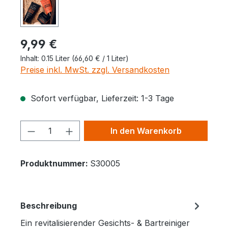
Regulärer Preis:
9,99 €
Inhalt:
0.15 Liter
(66,60 € / 1 Liter)
Preise inkl. MwSt. zzgl. Versandkosten
Sofort verfügbar, Lieferzeit: 1-3 Tage
Produkt Anzahl: Gib den gewünschten 
In den Warenkorb
Produktnummer:
S30005
Beschreibung
Ein revitalisierender Gesichts- & Bartreiniger