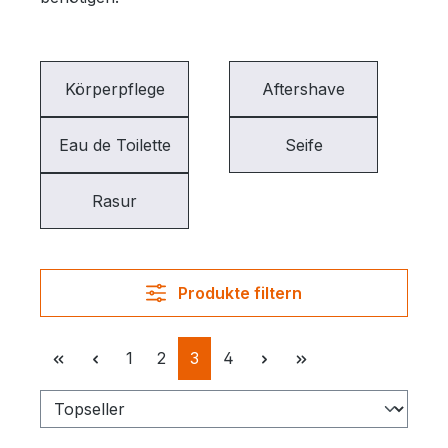
Körperpflege
Aftershave
Eau de Toilette
Seife
Rasur
Produkte filtern
Seite
Seite
Seite
Seite
1
2
3
4