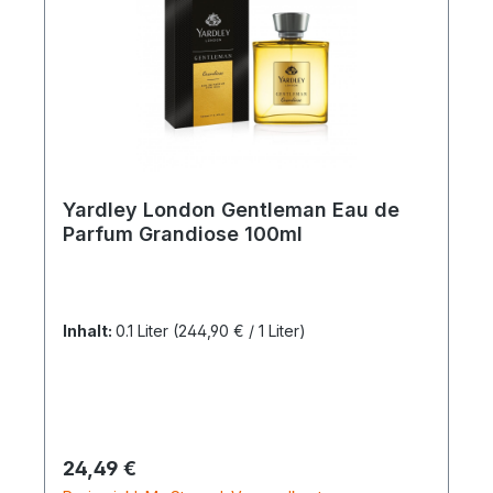
Yardley London Gentleman Eau de
Parfum Grandiose 100ml
Inhalt:
0.1 Liter
(244,90 € / 1 Liter)
Regulärer Preis:
24,49 €