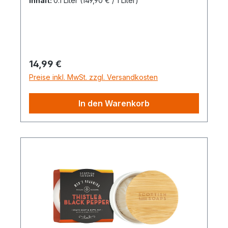
Inhalt:
0.1 Liter
(149,90 € / 1 Liter)
Regulärer Preis:
14,99 €
Preise inkl. MwSt. zzgl. Versandkosten
In den Warenkorb