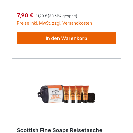
Regulärer Preis:
Verkaufspreis:
7,90 €
11,90 €
(33.61% gespart)
Preise inkl. MwSt. zzgl. Versandkosten
In den Warenkorb
Scottish Fine Soaps Reisetasche