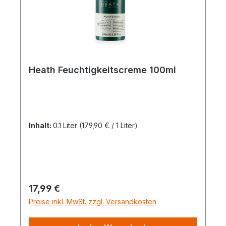
Heath Feuchtigkeitscreme 100ml
Inhalt:
0.1 Liter
(179,90 € / 1 Liter)
Regulärer Preis:
17,99 €
Preise inkl. MwSt. zzgl. Versandkosten